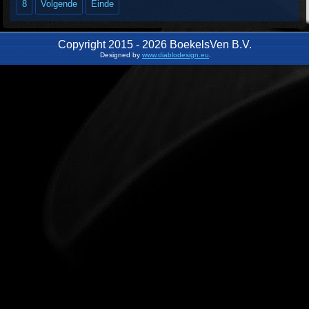
8
Volgende
Einde
Copyright 2015 - 2026 BoekelsVen B.V.
Designed by
www.diablodesign.eu
.